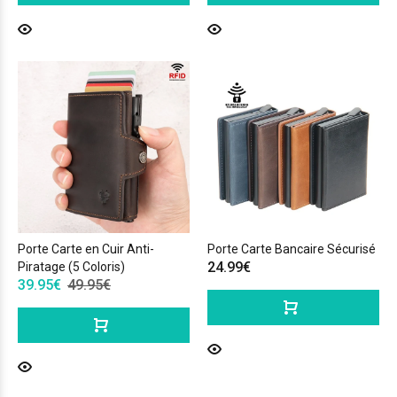
Porte Carte en Cuir Anti-
Porte Carte Bancaire Sécurisé
24.99€
Piratage (5 Coloris)
39.95€
49.95€